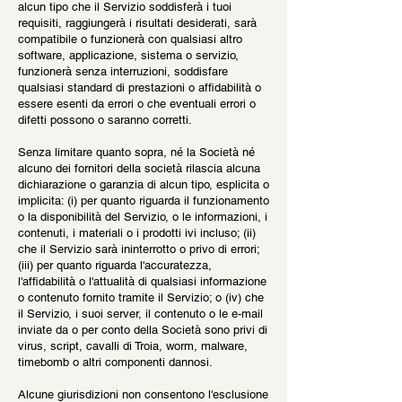
alcun tipo che il Servizio soddisferà i tuoi
requisiti, raggiungerà i risultati desiderati, sarà
compatibile o funzionerà con qualsiasi altro
software, applicazione, sistema o servizio,
funzionerà senza interruzioni, soddisfare
qualsiasi standard di prestazioni o affidabilità o
essere esenti da errori o che eventuali errori o
difetti possono o saranno corretti.
Senza limitare quanto sopra, né la Società né
alcuno dei fornitori della società rilascia alcuna
dichiarazione o garanzia di alcun tipo, esplicita o
implicita: (i) per quanto riguarda il funzionamento
o la disponibilità del Servizio, o le informazioni, i
contenuti, i materiali o i prodotti ivi incluso; (ii)
che il Servizio sarà ininterrotto o privo di errori;
(iii) per quanto riguarda l'accuratezza,
l'affidabilità o l'attualità di qualsiasi informazione
o contenuto fornito tramite il Servizio; o (iv) che
il Servizio, i suoi server, il contenuto o le e-mail
inviate da o per conto della Società sono privi di
virus, script, cavalli di Troia, worm, malware,
timebomb o altri componenti dannosi.
Alcune giurisdizioni non consentono l'esclusione