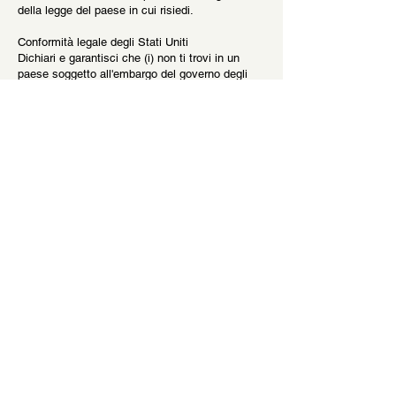
della legge del paese in cui risiedi.
Conformità legale degli Stati Uniti
Dichiari e garantisci che (i) non ti trovi in ​​un
paese soggetto all'embargo del governo degli
Stati Uniti, o che è stato designato dal governo
degli Stati Uniti come paese "sostenitore del
terrorismo" e (ii) non sei elencati in qualsiasi
elenco del governo degli Stati Uniti di parti
vietate o soggette a restrizioni.
Separabilità e rinuncia
Se una qualsiasi disposizione di questi Termini è
ritenuta inapplicabile o non valida, tale
disposizione sarà modificata e interpretata per
raggiungere gli obiettivi di tale disposizione nella
misura più ampia possibile ai sensi della legge
applicabile e le restanti disposizioni
continueranno ad avere pieno vigore ed
efficacia.
Rinuncia
Salvo quanto qui previsto, il mancato esercizio
di un diritto o la richiesta di adempimento di un
obbligo ai sensi dei presenti Termini non influirà