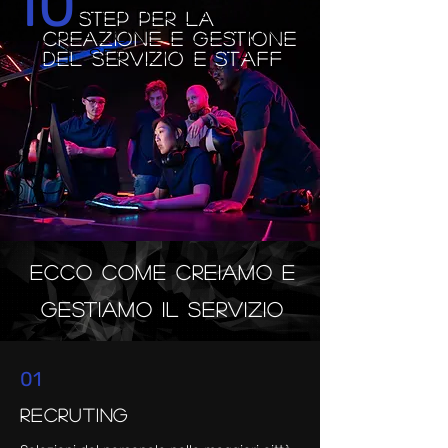
10
step per la
cREAZIONE e gestiONE
DEL SErvizio E STAFF
ECCO Come creiamo e
gestiamo il Servizio
01
Recruting